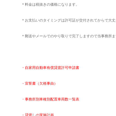
＊料金は税抜きの価格になります。
＊お支払いのタイミングは許可証が交付されてからで大丈
＊郵送やメールでのやり取りで完了しますので当事務所ま
・自家用自動車有償貸渡許可申請書
・宣誓書（欠格事由）
・事務所別車種別配置車両数一覧表
・貸渡しの実施計画