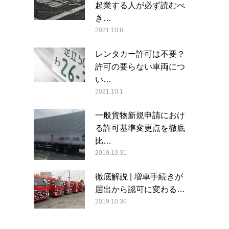
起業する人が必ず読むべ
き…
2021.10.8
レンタカー許可は不要？
許可の要らない車両につ
い…
2021.10.1
一般貨物新規申請におけ
る許可基準変更点を徹底
比…
2019.10.31
徹底解説 | 増車手続きが
届出から認可に変わる…
2019.10.30