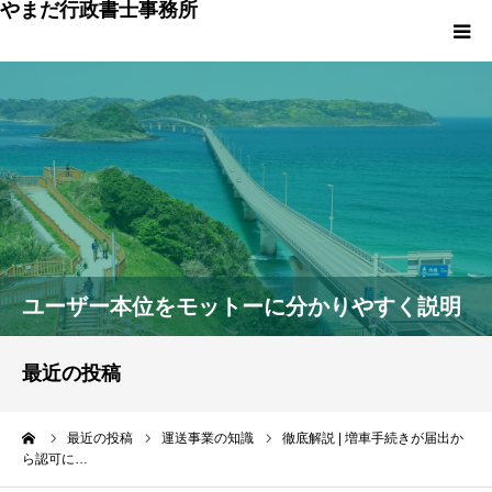
やまだ行政書士事務所
トップページ
事務所について
ご挨拶
料金のご説明
ユーザー本位をモットーに分かりやすく説明
ご利用の流れ
最近の投稿
お問い合わせ
ーム
最近の投稿
運送事業の知識
徹底解説 | 増車手続きが届出か
ら認可に…
お役立ち情報