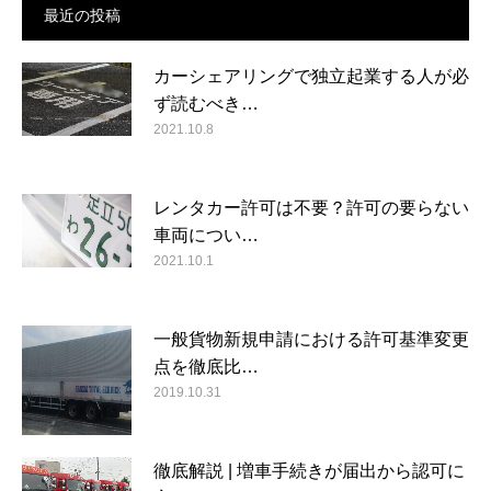
最近の投稿
カーシェアリングで独立起業する人が必
ず読むべき…
2021.10.8
レンタカー許可は不要？許可の要らない
車両につい…
2021.10.1
一般貨物新規申請における許可基準変更
点を徹底比…
2019.10.31
徹底解説 | 増車手続きが届出から認可に