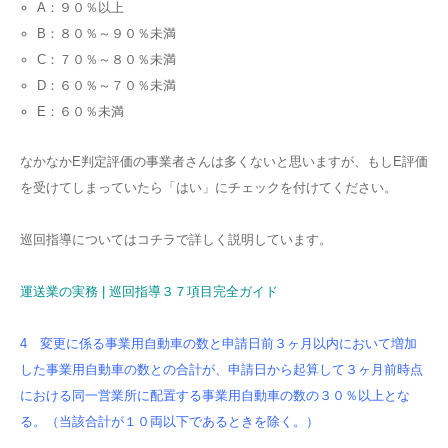
A：９０％以上
B：８０％～９０％未満
C：７０％～８０％未満
D：６０％～７０％未満
E：６０％未満
なかなかE判定評価の事業者さんは多くないと思いますが、もしE評価
を受けてしまっていたら「はい」にチェックを付けてください。
巡回指導についてはコチラで詳しく説明しています。
運送業の実務 | 巡回指導３７項目完全ガイド
4 変更に係る事業用自動車の数と申請日前３ヶ月以内において増加
した事業用自動車の数との合計が、申請日から起算して３ヶ月前時点
における同一営業所に配置する事業用自動車の数の３０％以上とな
る。（当該合計が１０両以下であるときを除く。）