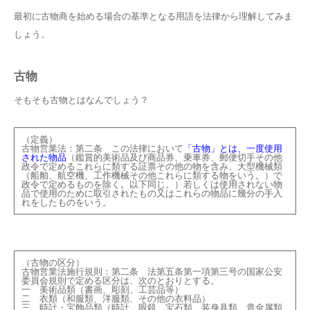
最初に古物商を始める場合の基準となる用語を法律から理解してみま
しょう。
古物
そもそも古物とはなんでしょう？
（定義）
古物営業法：第二条
この法律において
「古物」とは、一度使用
された物品
（鑑賞的美術品及び商品券、乗車券、郵便切手その他
政令で定めるこれらに類する証票その他の物を含み、大型機械類
（船舶、航空機、工作機械その他これらに類する物をいう。）で
政令で定めるものを除く。以下同じ。）若しくは使用されない物
品で使用のために取引されたもの又はこれらの物品に幾分の手入
れをしたものをいう。
（古物の区分）
古物営業法施行規則：第二条
法第五条第一項第三号の国家公安
委員会規則で定める区分は、次のとおりとする。
一
美術品類（書画、彫刻、工芸品等）
二
衣類（和服類、洋服類、その他の衣料品）
三
時計・宝飾品類（時計、眼鏡、宝石類、装身具類、貴金属類