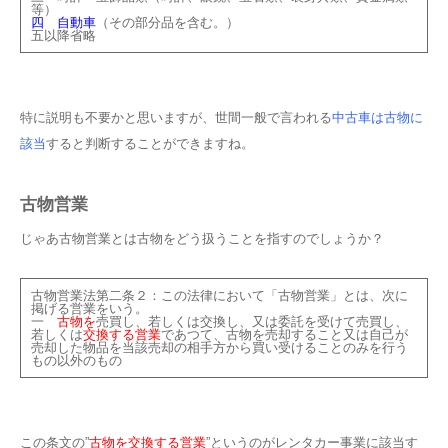
等）
四
自動車
（その部分品を含む。）
五以降省略
特に説明も不要かと思いますが、世間一般で言われる
中古車は古物に
該当
すると判断することができますね。
古物営業
じゃあ古物営業とは古物をどう扱うことを指すのでしょうか？
古物営業法第二条２：
この法律において「古物営業」とは、次に
掲げる営業をいう。
一
古物を
売買し、若しくは交換し、又は委託を受けて売買し、
若しくは
交換する営業
であつて、古物を売却すること又は自己が
売却した物品を当該売却の相手方から買い受けることのみを行う
もの以外のもの
この条文の”
古物を交換する営業
”というのがレンタカー事業に該当す