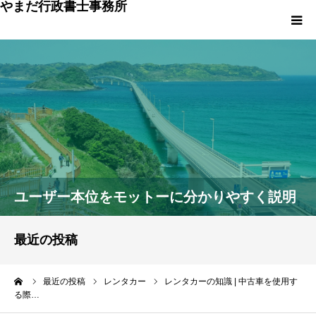
やまだ行政書士事務所
トップページ
事務所について
ご挨拶
料金のご説明
ユーザー本位をモットーに分かりやすく説明
ご利用の流れ
最近の投稿
お問い合わせ
ーム
最近の投稿
レンタカー
レンタカーの知識 | 中古車を使用す
る際…
お役立ち情報