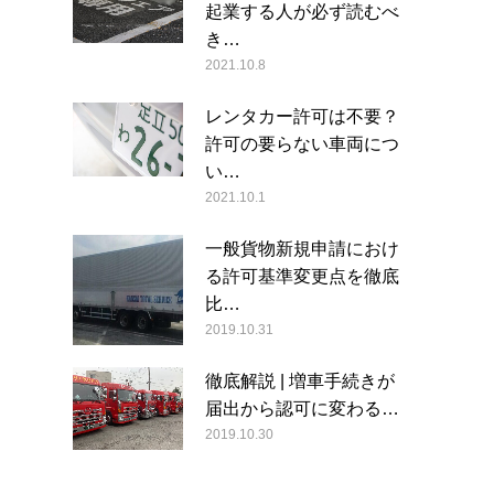
起業する人が必ず読むべ
き…
2021.10.8
レンタカー許可は不要？
許可の要らない車両につ
い…
2021.10.1
一般貨物新規申請におけ
る許可基準変更点を徹底
比…
2019.10.31
徹底解説 | 増車手続きが
届出から認可に変わる…
2019.10.30