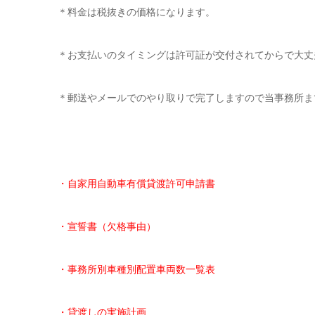
＊料金は税抜きの価格になります。
＊お支払いのタイミングは許可証が交付されてからで大丈
＊郵送やメールでのやり取りで完了しますので当事務所ま
・自家用自動車有償貸渡許可申請書
・宣誓書（欠格事由）
・事務所別車種別配置車両数一覧表
・貸渡しの実施計画