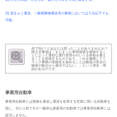
(3) 霊きゅう運送、一般廃棄物運送等の事業においては５台以下でも
可能。
何で5台？とあなたは思ったことがありませんか？
国土交通省は「まとまった車両規模を確保するこ
とによって適切な運行管理を行いうる体制を整え
ることを担保するものであり、これを撤廃してト
ラック事業の零細化を進めることは輸送の安全の
確保の観点から適当ではない。」という理念・理
由があるのです。
事業用自動車
事業用自動車とは貨物を運送し運賃を収受する営業に用いる自動車を
指し、当たり前ですが一般的な家庭用の自動車では事業用自動車には
該当しません。