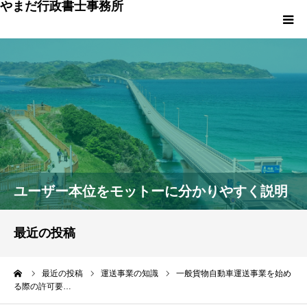
やまだ行政書士事務所
トップページ
事務所について
ご挨拶
料金のご説明
ユーザー本位をモットーに分かりやすく説明
ご利用の流れ
最近の投稿
お問い合わせ
ーム
最近の投稿
運送事業の知識
一般貨物自動車運送事業を始め
る際の許可要…
お役立ち情報