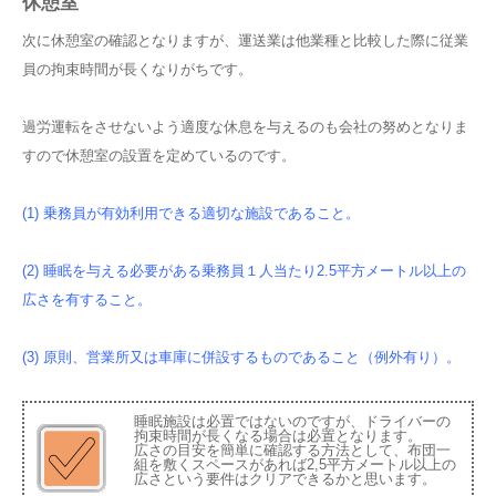
休憩室
次に休憩室の確認となりますが、運送業は他業種と比較した際に従業
員の拘束時間が長くなりがちです。
過労運転をさせないよう適度な休息を与えるのも会社の努めとなりま
すので休憩室の設置を定めているのです。
(1) 乗務員が有効利用できる適切な施設であること。
(2) 睡眠を与える必要がある乗務員１人当たり2.5平方メートル以上の
広さを有すること。
(3) 原則、営業所又は車庫に併設するものであること（例外有り）。
睡眠施設は必置ではないのですが、ドライバーの
拘束時間が長くなる場合は必置となります。
広さの目安を簡単に確認する方法として、布団一
組を敷くスペースがあれば2,5平方メートル以上の
広さという要件はクリアできるかと思います。