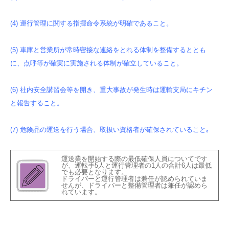
(4) 運行管理に関する指揮命令系統が明確であること。
(5) 車庫と営業所が常時密接な連絡をとれる体制を整備するととも
に、点呼等が確実に実施される体制が確立していること。
(6) 社内安全講習会等を開き、重大事故が発生時は運輸支局にキチン
と報告すること。
(7) 危険品の運送を行う場合、取扱い資格者が確保されていること｡
運送業を開始する際の最低確保人員についてです
が、運転手5人と運行管理者の1人の合計6人は最低
でも必要となります。
ドライバーと運行管理者は兼任が認められていま
せんが、ドライバーと整備管理者は兼任が認めら
れています。