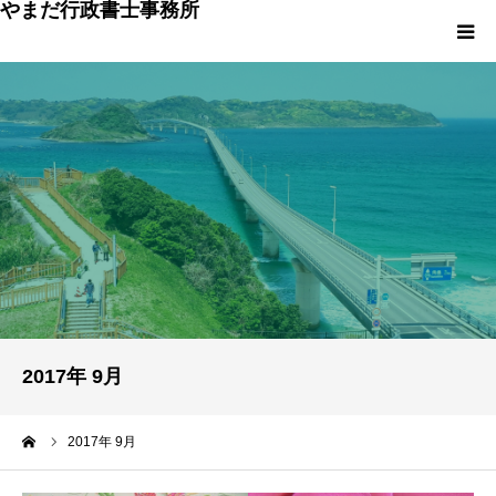
やまだ行政書士事務所
トップページ
事務所について
ご挨拶
料金のご説明
ご利用の流れ
2017年 9月
お問い合わせ
ーム
2017年 9月
お役立ち情報