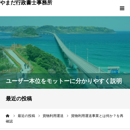
やまだ行政書士事務所
トップページ
事務所について
ご挨拶
料金のご説明
ユーザー本位をモットーに分かりやすく説明
ご利用の流れ
最近の投稿
お問い合わせ
ーム
最近の投稿
貨物利用運送
貨物利用運送事業とは何か？を再
確認
お役立ち情報