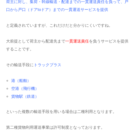
荷主に対し、集荷・幹線輸送・配達までの一貫運送責任を負って、戸
口から戸口（ドアtoドア）までの一貫運送サービスを提供
と定義されていますが、これだけだと分かりにくいですね。
大前提として荷主から配達先まで
一貫運送責任
を負うサービスを提供
することです。
その輸送手段に
トラックプラス
港（船舶）
空港（飛行機）
貨物駅（鉄道）
といった複数の輸送手段を用いる場合は二種利用となります。
第二種貨物利用運送事業は許可制度となっております。